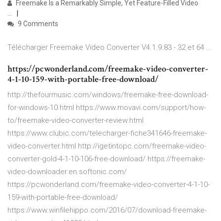
Freemake Is a Remarkably Simple, Yet Feature-Filled Video
...
9 Comments
Télécharger Freemake Video Converter V4.1.9.83 - 32 et 64 ...
https://pcwonderland.com/freemake-video-converter-
4-1-10-159-with-portable-free-download/
http://thefourmusic.com/windows/freemake-free-download-
for-windows-10.html https://www.movavi.com/support/how-
to/freemake-video-converter-review.html
https://www.clubic.com/telecharger-fiche341646-freemake-
video-converter.html http://igetintopc.com/freemake-video-
converter-gold-4-1-10-106-free-download/ https://freemake-
video-downloader.en.softonic.com/
https://pcwonderland.com/freemake-video-converter-4-1-10-
159-with-portable-free-download/
https://www.winfilehippo.com/2016/07/download-freemake-