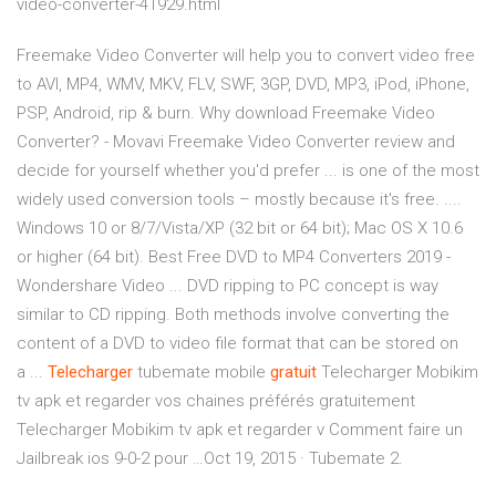
video-converter-41929.html
Freemake Video Converter will help you to convert video free
to AVI, MP4, WMV, MKV, FLV, SWF, 3GP, DVD, MP3, iPod, iPhone,
PSP, Android, rip & burn. Why download Freemake Video
Converter? - Movavi Freemake Video Converter review and
decide for yourself whether you'd prefer ... is one of the most
widely used conversion tools – mostly because it's free. ....
Windows 10 or 8/7/Vista/XP (32 bit or 64 bit); Mac OS Х 10.6
or higher (64 bit). Best Free DVD to MP4 Converters 2019 -
Wondershare Video ... DVD ripping to PC concept is way
similar to CD ripping. Both methods involve converting the
content of a DVD to video file format that can be stored on
a ...
Telecharger
tubemate mobile
gratuit
Telecharger Mobikim
tv apk et regarder vos chaines préférés gratuitement
Telecharger Mobikim tv apk et regarder v Comment faire un
Jailbreak ios 9-0-2 pour …Oct 19, 2015 · Tubemate 2.