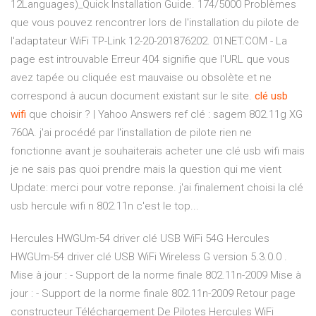
12Languages)_Quick Installation Guide. 174/5000 Problèmes
que vous pouvez rencontrer lors de l'installation du pilote de
l'adaptateur WiFi TP-Link 12-20-201876202. 01NET.COM - La
page est introuvable Erreur 404 signifie que l'URL que vous
avez tapée ou cliquée est mauvaise ou obsolète et ne
correspond à aucun document existant sur le site.
clé
usb
wifi
que choisir ? | Yahoo Answers ref clé : sagem 802.11g XG
760A. j'ai procédé par l'installation de pilote rien ne
fonctionne avant je souhaiterais acheter une clé usb wifi mais
je ne sais pas quoi prendre mais la question qui me vient
Update: merci pour votre reponse. j'ai finalement choisi la clé
usb hercule wifi n 802.11n c'est le top...
Hercules HWGUm-54 driver clé USB WiFi 54G Hercules
HWGUm-54 driver clé USB WiFi Wireless G version 5.3.0.0 .
Mise à jour : - Support de la norme finale 802.11n-2009 Mise à
jour : - Support de la norme finale 802.11n-2009 Retour page
constructeur Téléchargement De Pilotes Hercules WiFi