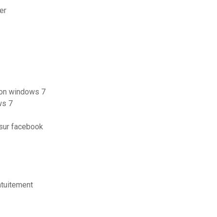
er
sion windows 7
ws 7
sur facebook
atuitement