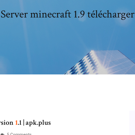
Server minecraft 1.9 télécharger
rsion
1
.1 | apk.plus
5 Comments