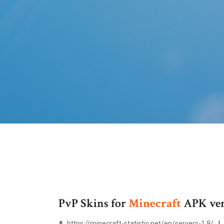
PvP Skins for
Minecraft
APK ve
https://minecraft-statistic.net/en/servers-1.9/