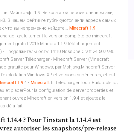
гры Майнкрафт 1.9. Выхода этой версии очень ждали,
ий. В нашем рейтинге публикуются айпи адреса самых
так что вы непременно найдете...
Minecraft
1
.
9
charger gratuitement la version complète pc minecraft
gement gratuit 2015 Minecraft 1.9 téléchargement
t 1) - Продолжительность: 14:10 NossOne Craft 24 502 930
raft Server Télécharger - Minecraft Server (Minecraft
ence gratuite pour Windows‚ par Mohjang.Minecraft Server
'exploitation Windows XP et versions supérieures, et est
inecraft
1
.
9
.4 •
Minecraft
.fr Télécharger l’outil Buildtools ici;
au et placerPour la configuration de server.properties et
tenant ouvrez Minecraft en version 1.9.4 et ajoutez le
as déja fait.
.14.4 ? Pour l'instant la 1.14.4 est
vrez autoriser les snapshots/pre-release