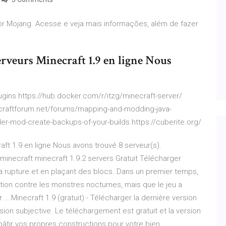
r Mojang. Acesse e veja mais informações, além de fazer
erveurs Minecraft 1.9 en ligne Nous
gins https://hub.docker.com/r/itzg/minecraft-server/
ecraftforum.net/forums/mapping-and-modding-java-
r-mod-create-backups-of-your-builds https://cuberite.org/
aft 1.9 en ligne Nous avons trouvé 8 serveur(s).
 minecraft minecraft 1.9.2 servers Gratuit Télécharger
 la rupture et en plaçant des blocs. Dans un premier temps,
tion contre les monstres nocturnes, mais que le jeu a
… Minecraft 1.9 (gratuit) - Télécharger la dernière version
ion subjective. Le téléchargement est gratuit et la version
bâtir vos propres constructions pour votre bien.