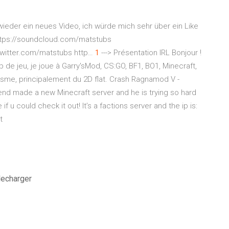
wieder ein neues Video, ich würde mich sehr über ein Like
ttps://soundcloud.com/matstubs
twitter.com/matstubs http…
1
---> Présentation IRL Bonjour !
de jeu, je joue à Garry'sMod, CS:GO, BF1, BO1, Minecraft,
hisme, principalement du 2D flat.
Crash Ragnamod V -
end made a new Minecraft server and he is trying so hard
if u could check it out! It’s a factions server and the ip is:
t
lecharger