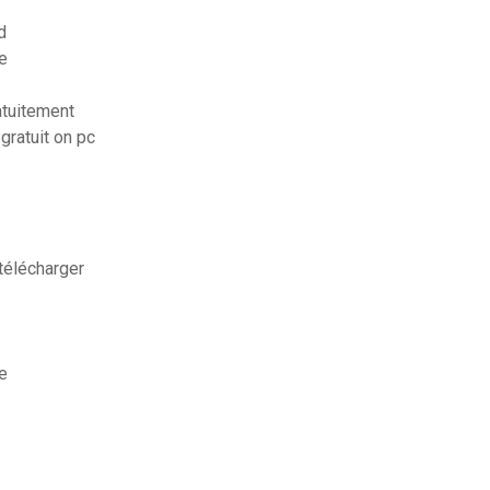
d
e
atuitement
gratuit on pc
télécharger
e