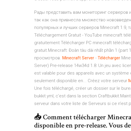
Рады представить вам мониторинг серверов и
так как она привнесла множество нововведен
популярных и лучших серверов Minecraft 1.9, 
Téléchargement Gratuit - YouTube minecraft télé
gratuitement Télécharger PC minecraft téléchar
gratuit.Minecraft: Đoàn tàu dài nhất phần 1 (par
просмотров.
Minecraft
Server
-
Télécharger
Minec
Server) Pre-release 14w34d 1.8: Un jeu avec lic
est valable pour des appareils avec un système d
seulement disponible en... Créez votre serveur
M
Une fois téléchargé, créer un dossier sur le bure
bukkit.yml, c’est dans la section Craftbukkit.Main
serveur dans votre liste de Serveurs si ce n’est p
📥 Comment télécharger Minecraft 1
disponible en pre-release. Vous de