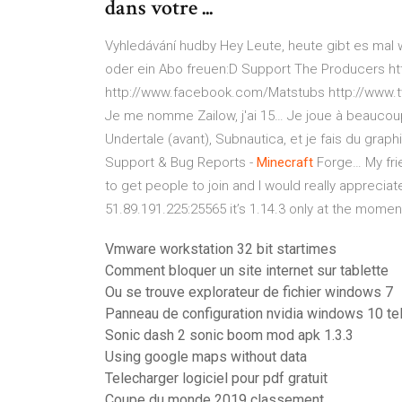
dans votre ...
Vyhledávání hudby
Hey Leute, heute gibt es mal 
oder ein Abo freuen:D Support The Producers h
http://www.facebook.com/Matstubs http://www.
Je me nomme Zailow, j'ai 15…
Je joue à beaucoup 
Undertale (avant), Subnautica, et je fais du grap
Support & Bug Reports -
Minecraft
Forge…
My fri
to get people to join and I would really appreciate 
51.89.191.225:25565 it’s 1.14.3 only at the momen
Vmware workstation 32 bit startimes
Comment bloquer un site internet sur tablette
Ou se trouve explorateur de fichier windows 7
Panneau de configuration nvidia windows 10 te
Sonic dash 2 sonic boom mod apk 1.3.3
Using google maps without data
Telecharger logiciel pour pdf gratuit
Coupe du monde 2019 classement