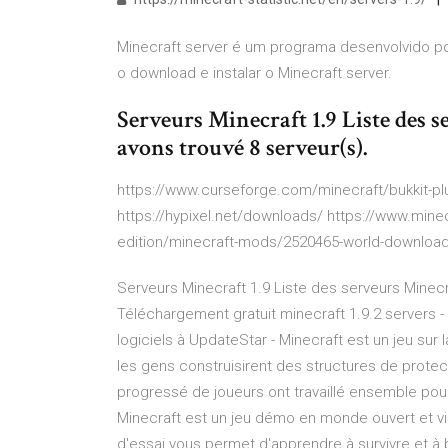
Minecraft server é um programa desenvolvido po
o download e instalar o Minecraft server.
Serveurs Minecraft 1.9 Liste des s
avons trouvé 8 serveur(s).
https://www.curseforge.com/minecraft/bukkit-plu
https://hypixel.net/downloads/ https://www.min
edition/minecraft-mods/2520465-world-downloade
Serveurs Minecraft 1.9 Liste des serveurs Minecr
Téléchargement gratuit minecraft 1.9.2 servers -
logiciels à UpdateStar - Minecraft est un jeu sur
les gens construisirent des structures de protec
progressé de joueurs ont travaillé ensemble pour 
Minecraft est un jeu démo en monde ouvert et vis
d'essai vous permet d'apprendre à survivre et à 